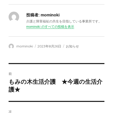
投稿者:
mominoki
介護と障害福祉の共生を目指している事業所です。
mominoki のすべての投稿を表示
投
投
カ
mominoki
2023年8月26日
お知らせ
稿
稿
テ
者
日:
ゴ
リ
ー
投
前
稿
もみの木生活介護 ★今週の生活介
前
の
護★
ナ
投
ビ
稿:
ゲ
次