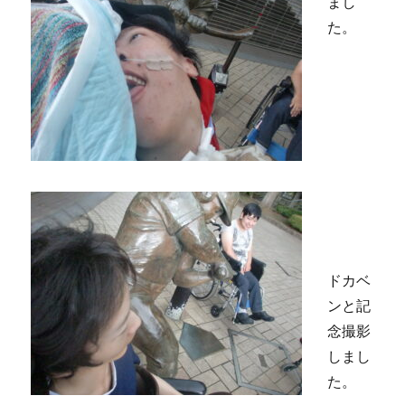
まし
た。
ドカベ
ンと記
念撮影
しまし
た。