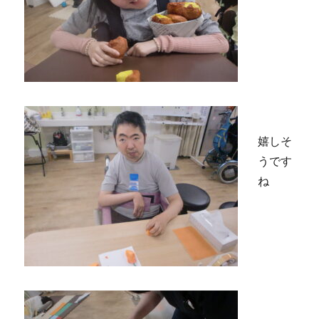
嬉しそ
うです
ね