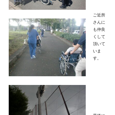
ご近所
さんに
も仲良
くして
頂いて
いま
す。