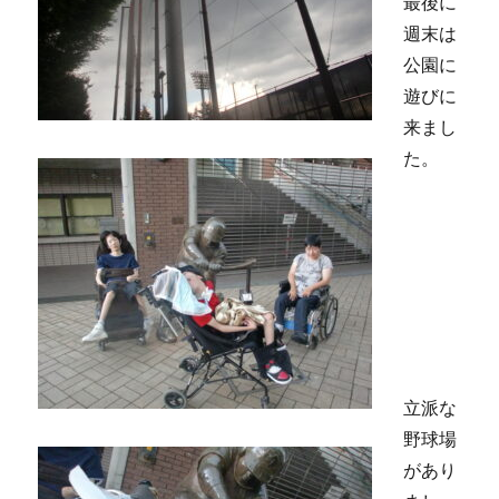
最後に
週末は
公園に
遊びに
来まし
た。
立派な
野球場
があり