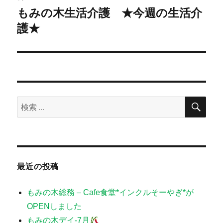
もみの木生活介護 ★今週の生活介
次
ー
の
護★
シ
投
稿:
ョ
ン
検
検
索
索:
最近の投稿
もみの木総務 – Cafe食堂*インクルそーやぎ*が
OPENしました
もみの木デイ-7月