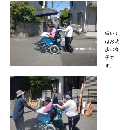
続いて
はお散
歩の様
子で
す。