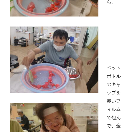
ら。
ペット
ボトル
のキャ
ップを
赤いフ
ィルム
で包ん
で、金