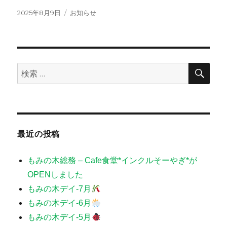
投
カ
2025年8月9日
お知らせ
稿
テ
日:
ゴ
リ
ー
検
検
索
索:
最近の投稿
もみの木総務 – Cafe食堂*インクルそーやぎ*が
OPENしました
もみの木デイ-7月
もみの木デイ-6月
もみの木デイ-5月