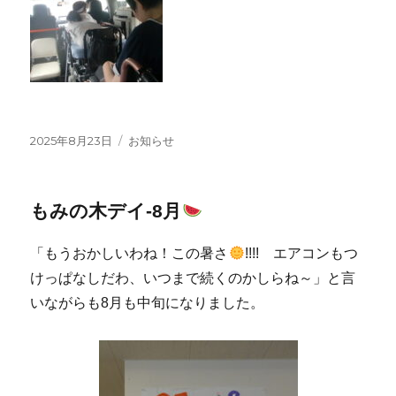
投
カ
2025年8月23日
お知らせ
稿
テ
日:
ゴ
リ
もみの木デイ‐8月
ー
「もうおかしいわね！この暑さ
!!!! エアコンもつ
けっぱなしだわ、いつまで続くのかしらね～」と言
いながらも8月も中旬になりました。