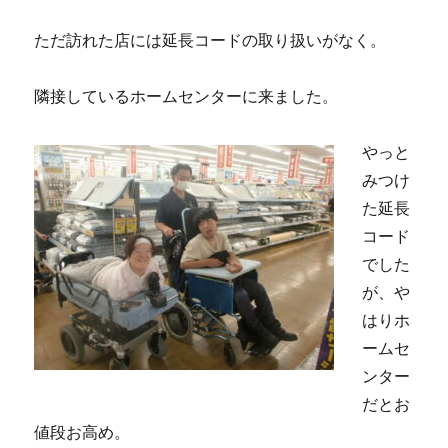
ただ訪れた店には延長コードの取り扱いがなく。
隣接しているホームセンターに来ました。
やっと
みつけ
た延長
コード
でした
が、や
はりホ
ームセ
ンター
だとお
値段お高め。