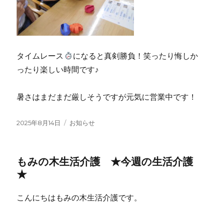
タイムレース
になると真剣勝負！笑ったり悔しか
ったり楽しい時間です♪
暑さはまだまだ厳しそうですが元気に営業中です！
投
カ
2025年8月14日
お知らせ
稿
テ
日:
ゴ
リ
もみの木生活介護 ★今週の生活介護
ー
★
こんにちはもみの木生活介護です。