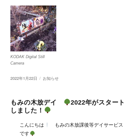
KODAK Digital Still
Camera
投
カ
2022年1月22日
お知らせ
稿
テ
日:
ゴ
リ
もみの木放デイ
2022年がスタート
ー
しました！
こんにちは
もみの木放課後等デイサービス
です