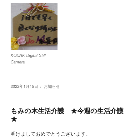
KODAK Digital Still
Camera
投
カ
2022年1月15日
お知らせ
稿
テ
日:
ゴ
リ
もみの木生活介護 ★今週の生活介護
ー
★
明けましておめでとうございます。