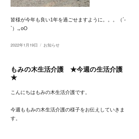
皆様が今年も良い1年を過ごせますように。。。（´-
`）.｡oO
投
カ
2022年1月19日
お知らせ
稿
テ
日:
ゴ
リ
もみの木生活介護 ★今週の生活介護
ー
★
こんにちはもみの木生活介護です。
今週ももみの木生活介護の様子をお伝えしていきま
す。