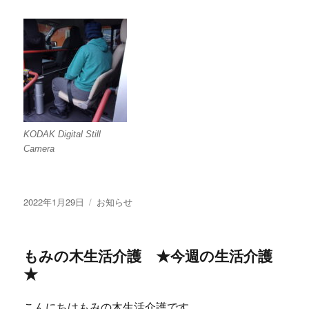
KODAK Digital Still
Camera
投
カ
2022年1月29日
お知らせ
稿
テ
日:
ゴ
リ
もみの木生活介護 ★今週の生活介護
ー
★
こんにちはもみの木生活介護です。